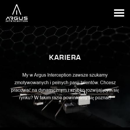
KARIERA
My w Argus Interception zawsze szukamy
zmotywowanych i pełnych pasji talentów. Chcesz
pracować na dynamicznym i szybko rozwijającym się
rynku? W takim razie powinniśmy się poznać!